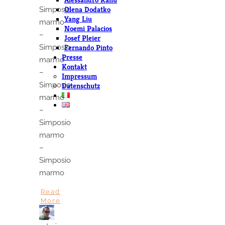
Olena Dodatko
Simposio
Yang Liu
marmo
Noemi Palacios
–
Josef Pleier
Simposio
Fernando Pinto
Presse
marmo
Kontakt
–
Impressum
Simposio
Datenschutz
marmo
–
Simposio
marmo
–
Simposio
marmo
Read
More