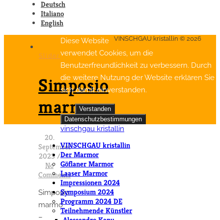
Deutsch
Italiano
English
VINSCHGAU kristallin © 2026
Diese Website
verwendet Cookies, um die
Slider
Benutzerfreundlichkeit zu verbessern. Durch
die weitere Nutzung der Website erklären Sie
Simposio
sich damit einverstanden.
marmo
Verstanden
Datenschutzbestimmungen
vinschgau kristallin
20.
VINSCHGAU kristallin
September
Der Marmor
2023
/
Göflaner Marmor
No
Laaser Marmor
Comments
Impressionen 2024
Symposium 2024
Simposio
Programm 2024 DE
marmo
Teilnehmende Künstler
–
Alessandro Kanu