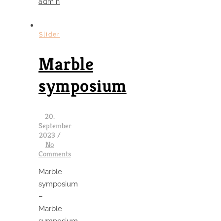
admin
Slider
Marble
symposium
20.
September
2023
/
No
Comments
Marble
symposium
–
Marble
symposium