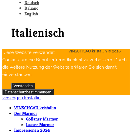
Deutsch
Italiano
English
Italienisch
VINSCHGAU kristallin © 2026
Diese Website verwendet
Cookies, um die Benutzerfreundlichkeit zu verbessern. Durch
die weitere Nutzung der Website erklären Sie sich damit
einverstanden.
Verstanden
Datenschutzbestimmungen
vinschgau kristallin
VINSCHGAU kristallin
Der Marmor
Göflaner Marmor
Laaser Marmor
Impressionen 2024